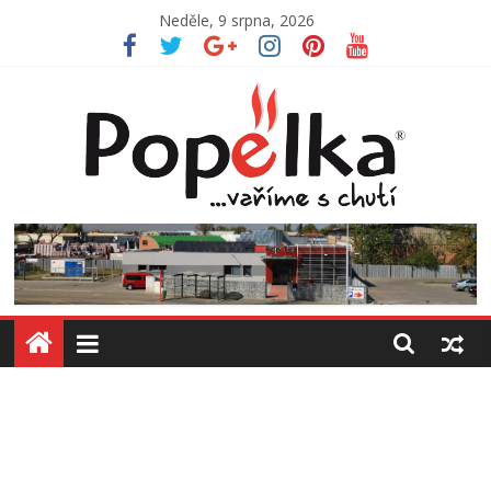
Přeskočit
Neděle, 9 srpna, 2026
na
obsah
Jídelna
Popelka
Vaříme
s
chutí