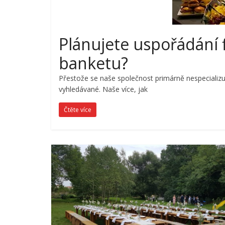
Plánujete uspořádání f
banketu?
Přestože se naše společnost primárně nespecializuje
vyhledávané. Naše více, jak
Čtěte více