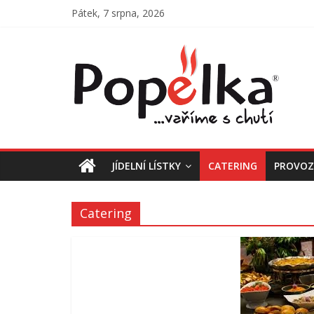
Přeskočit
Pátek, 7 srpna, 2026
na
obsah
Jídelna
Popelka
Vaříme
s
chutí
JÍDELNÍ LÍSTKY
CATERING
PROVO
Catering