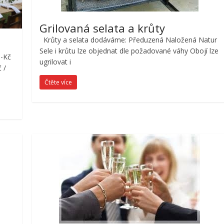
Grilovaná selata a krůty
Krůty a selata dodáváme: Předuzená Naložená Natur
Sele i krůtu lze objednat dle požadované váhy Obojí lze
,-Kč
ugrilovat i
 /
Čtěte více