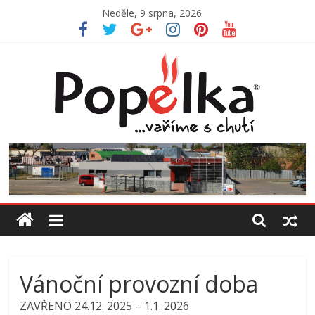
Přeskočit
Neděle, 9 srpna, 2026
na
obsah
Jídelna
Popelka
Vaříme
s
chutí
Vánoční provozní doba
ZAVŘENO 24.12. 2025 – 1.1. 2026