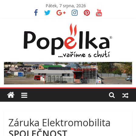
Přeskočit
Pátek, 7 srpna, 2026
na
obsah
Jídelna
Popelka
Vaříme
s
chutí
Záruka Elektromobilita
SPOLEČNOST