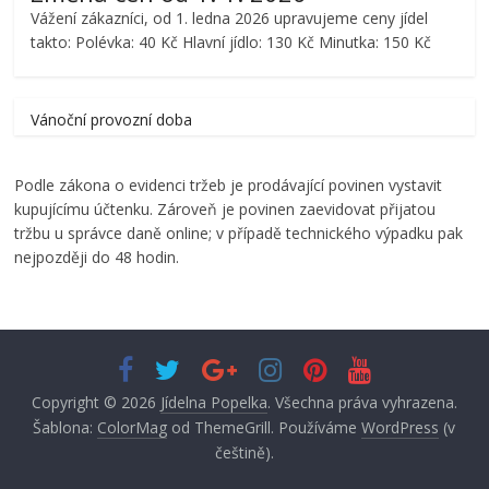
Vážení zákazníci, od 1. ledna 2026 upravujeme ceny jídel
takto: Polévka: 40 Kč Hlavní jídlo: 130 Kč Minutka: 150 Kč
Vánoční provozní doba
Podle zákona o evidenci tržeb je prodávající povinen vystavit
kupujícímu účtenku. Zároveň je povinen zaevidovat přijatou
tržbu u správce daně online; v případě technického výpadku pak
nejpozději do 48 hodin.
Copyright © 2026
Jídelna Popelka
. Všechna práva vyhrazena.
Šablona:
ColorMag
od ThemeGrill. Používáme
WordPress
(v
češtině).