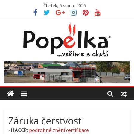
Přeskočit
Čtvrtek, 6 srpna, 2026
na
obsah
Jídelna
Popelka
Vaříme
s
chutí
Záruka čerstvosti
•
HACCP
:
podrobné znění certifikace