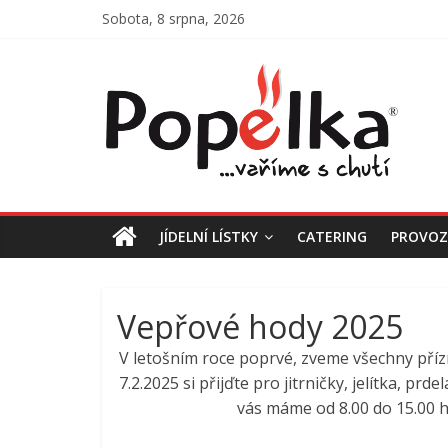
Přeskočit
Sobota, 8 srpna, 2026
na
obsah
Jídelna
Popelka
Vaříme
s
chutí
JÍDELNÍ LÍSTKY
CATERING
PROVO
Vepřové hody 2025
V letošním roce poprvé, zveme všechny přízn
7.2.2025 si přijďte pro jitrničky, jelítka, p
vás máme od 8.00 do 15.00 h