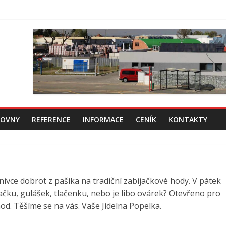
ZOVNY
REFERENCE
INFORMACE
CENÍK
KONTAKTY
ivce dobrot z pašíka na tradiční zabijačkové hody. V pátek
rdelačku, gulášek, tlačenku, nebo je libo ovárek? Otevřeno pro
od. Těšíme se na vás. Vaše Jídelna Popelka.