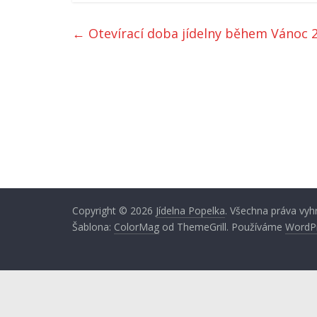
←
Otevírací doba jídelny během Vánoc 
Copyright © 2026
Jídelna Popelka
. Všechna práva vyh
Šablona:
ColorMag
od ThemeGrill. Používáme
WordP