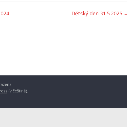
2024
Dětský den 31.5.2025
razena.
ress
(v češtině).