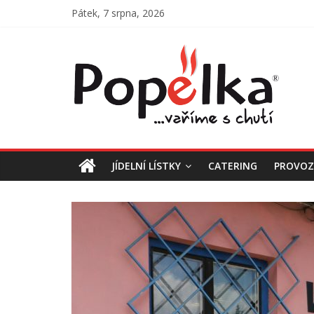
Přeskočit
Pátek, 7 srpna, 2026
na
obsah
Jídelna
Popelka
Vaříme
s
chutí
JÍDELNÍ LÍSTKY
CATERING
PROVO