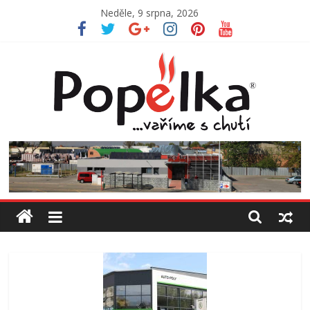
Přeskočit
Neděle, 9 srpna, 2026
na
obsah
Jídelna
Popelka
Vaříme
s
chutí